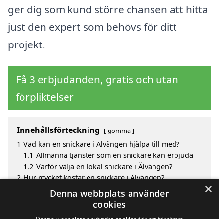
ger dig som kund större chansen att hitta
just den expert som behövs för ditt
projekt.
Få 3 erbjudanden, gratis och utan
förpliktelser
Innehållsförteckning
gömma
1
Vad kan en snickare i Älvängen hjälpa till med?
1.1
Allmänna tjänster som en snickare kan erbjuda
1.2
Varför välja en lokal snickare i Älvängen?
2
Hur mycket kostar en snickare i Älvängen?
×
3
Fördelar med att välja snickare i Älvängen
Denna webbplats använder
4
Sök efter en skicklig snickare i de omgivande
cookies
städerna Älvängen
Denna webbplats använder cookies för att förbättra